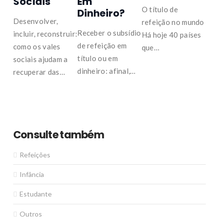
Sociais
Em
O título de
Dinheiro?
Desenvolver,
refeição no mundo
Receber o subsídio
incluir, reconstruir:
Há hoje 40 países
de refeição em
como os vales
que…
título ou em
sociais ajudam a
dinheiro: afinal,…
recuperar das…
Consulte também
Refeições
Infância
Estudante
Outros