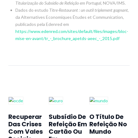
Titularização do Subsídio de Refeição em Portugal
, NOVA/IMS.
Dados do estudo
Titre-Restaurant : un outil triplement gagnant
,
da Alternatives Economiques Études et Communication,
publicados pela Edenred em
https://www.edenred.com/sites/default/files/images/bloc-
mise-en-avant/tr_-_brochure_apetds-aeec_-_2015.pdf
Recuperar
Subsídio De
O Título De
Das Crises
Refeição Em
Refeição No
Com Vales
Cartão Ou
Mundo