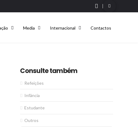
ação
Media
Internacional
Contactos
Consulte também
Refeições
Infância
Estudante
Outros