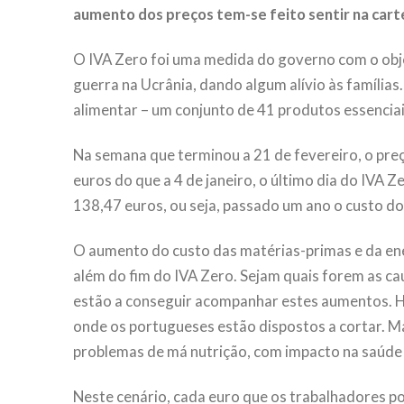
aumento dos preços tem-se feito sentir na carte
O IVA Zero foi uma medida do governo com o obj
guerra na Ucrânia, dando algum alívio às família
alimentar – um conjunto de 41 produtos essenciai
Na semana que terminou a 21 de fevereiro, o pre
euros do que a 4 de janeiro, o último dia do IVA Z
138,47 euros, ou seja, passado um ano o custo do 
O aumento do custo das matérias-primas e da ene
além do fim do IVA Zero. Sejam quais forem as ca
estão a conseguir acompanhar estes aumentos. 
onde os portugueses estão dispostos a cortar. M
problemas de má nutrição, com impacto na saúde 
Neste cenário, cada euro que os trabalhadores p