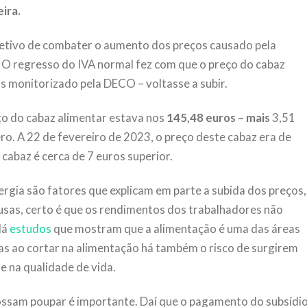
ira.
etivo de combater o aumento dos preços causado pela
s. O regresso do IVA normal fez com que o preço do cabaz
s monitorizado pela DECO – voltasse a subir.
ço do cabaz alimentar estava nos
145,48 euros –
mais
3,51
ero. A 22 de fevereiro de 2023, o preço deste cabaz era de
cabaz é cerca de 7 euros superior.
rgia são fatores que explicam em parte a subida dos preços,
usas, certo é que os rendimentos dos trabalhadores não
Há
estudos
que mostram que a alimentação é uma das áreas
as ao cortar na alimentação há também o risco de surgirem
e na qualidade de vida.
ossam poupar é importante. Daí que o pagamento do subsídi