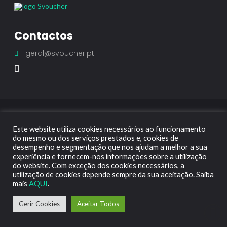
Contactos
geral@svoucher.pt
Termos & Condições
Política de Cookies
Este website utiliza cookies necessários ao funcionamento
do mesmo ou dos serviços prestados e, cookies de
© Copyright 2021 by SVOUCHER
desempenho e segmentação que nos ajudam a melhor a sua
experiência e fornecem-nos informações sobre a utilização
do website. Com exceção dos cookies necessários, a
utilização de cookies depende sempre da sua aceitação. Saiba
mais
AQUI
.
Gerir Cookies
Aceitar Todos