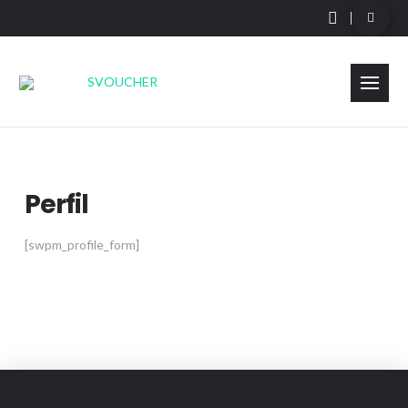
Perfil
[swpm_profile_form]