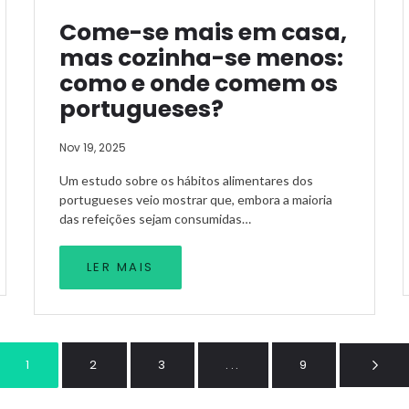
Come-se mais em casa,
mas cozinha-se menos:
como e onde comem os
portugueses?
Nov 19, 2025
Um estudo sobre os hábitos alimentares dos
portugueses veio mostrar que, embora a maioria
das refeições sejam consumidas…
LER MAIS
1
2
3
...
9