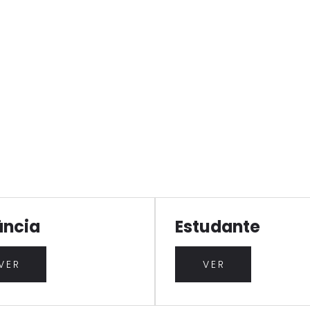
ância
Estudante
VER
VER