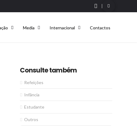
ação
Media
Internacional
Contactos
Consulte também
Refeições
Infância
Estudante
Outros
s