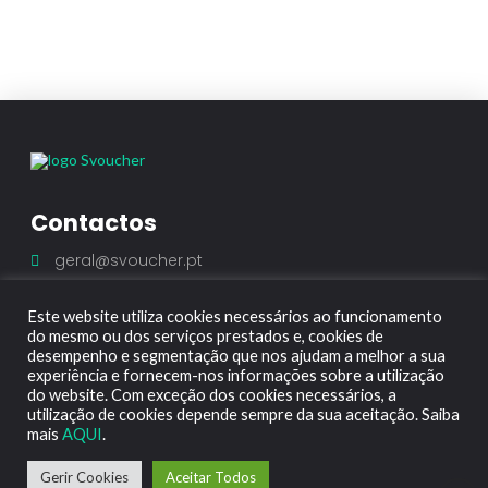
Contactos
geral@svoucher.pt
Este website utiliza cookies necessários ao funcionamento
do mesmo ou dos serviços prestados e, cookies de
desempenho e segmentação que nos ajudam a melhor a sua
experiência e fornecem-nos informações sobre a utilização
do website. Com exceção dos cookies necessários, a
utilização de cookies depende sempre da sua aceitação. Saiba
Termos & Condições
Política de Cookies
mais
AQUI
.
© Copyright 2021 by SVOUCHER
Gerir Cookies
Aceitar Todos