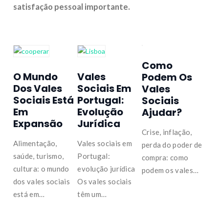
satisfação pessoal importante.
Como
O Mundo
Vales
Podem Os
Dos Vales
Sociais Em
Vales
Sociais Está
Portugal:
Sociais
Em
Evolução
Ajudar?
Expansão
Jurídica
Crise, inflação,
Alimentação,
Vales sociais em
perda do poder de
saúde, turismo,
Portugal:
compra: como
cultura: o mundo
evolução jurídica
podem os vales…
dos vales sociais
Os vales sociais
está em…
têm um…