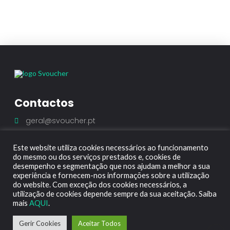
Contactos
geral@svoucher.pt
Este website utiliza cookies necessários ao funcionamento
do mesmo ou dos serviços prestados e, cookies de
desempenho e segmentação que nos ajudam a melhor a sua
experiência e fornecem-nos informações sobre a utilização
do website. Com exceção dos cookies necessários, a
utilização de cookies depende sempre da sua aceitação. Saiba
Termos & Condições
Política de Cookies
mais
AQUI
.
© Copyright 2021 by SVOUCHER
Gerir Cookies
Aceitar Todos